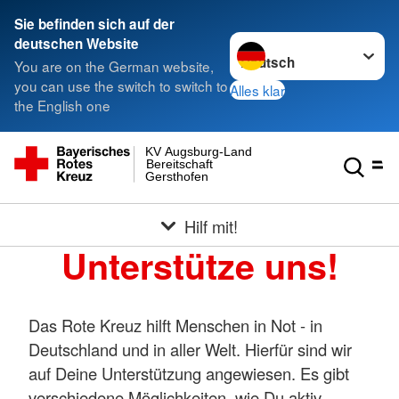
Sie befinden sich auf der
Sprache wechseln zu
deutschen Website
You are on the German website,
you can use the switch to switch to
Alles klar
the English one
KV Augsburg-Land
Bereitschaft
Gersthofen
Hilf mit!
Unterstütze uns!
Das Rote Kreuz hilft Menschen in Not - in
Deutschland und in aller Welt. Hierfür sind wir
auf Deine Unterstützung angewiesen. Es gibt
verschiedene Möglichkeiten, wie Du aktiv