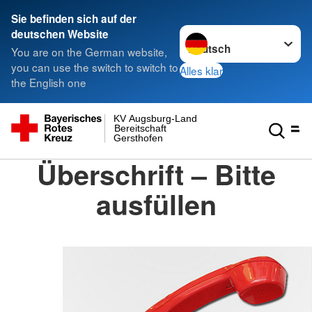
Sie befinden sich auf der
Sprache wechseln zu
deutschen Website
You are on the German website,
you can use the switch to switch to
Alles klar
the English one
KV Augsburg-Land
Bereitschaft
Gersthofen
Überschrift – Bitte
ausfüllen