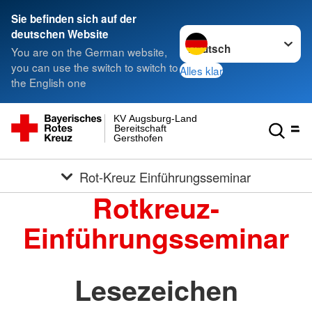
Sie befinden sich auf der
Sprache wechseln zu
deutschen Website
You are on the German website,
you can use the switch to switch to
Alles klar
the English one
KV Augsburg-Land
Bereitschaft
Gersthofen
Rot-Kreuz Einführungsseminar
Rotkreuz-
Einführungsseminar
Lesezeichen